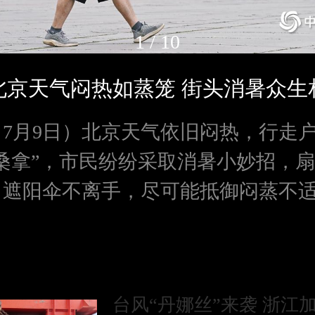
1
/
10
北京天气闷热如蒸笼 街头消暑众生
（7月9日）北京天气依旧闷热，行走
桑拿”，市民纷纷采取消暑小妙招，
、遮阳伞不离手，尽可能抵御闷蒸不
台风“丹娜丝”来袭 浙江