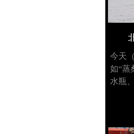
今天
如“蒸
水瓶