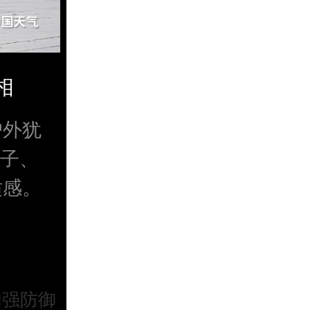
相
户外犹
扇子、
适感。
加强防御